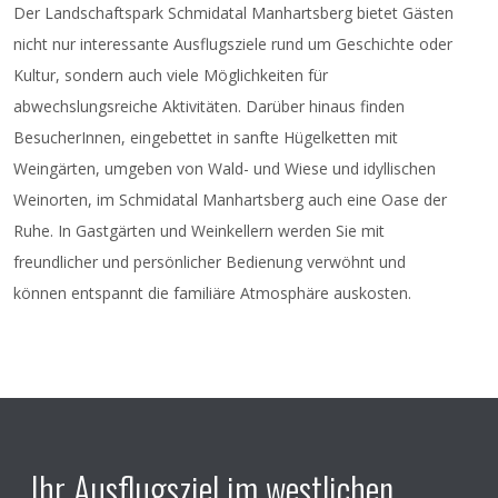
Der Landschaftspark Schmidatal Manhartsberg bietet Gästen
eingebunden, um die junge und jüngste Generation
nicht nur interessante Ausflugsziele rund um Geschichte oder
mit dem Schaffen und der Bedeutung Gottfried von
Kultur, sondern auch viele Möglichkeiten für
Einems vertraut zu machen.
abwechslungsreiche Aktivitäten. Darüber hinaus finden
BesucherInnen, eingebettet in sanfte Hügelketten mit
Weingärten, umgeben von Wald- und Wiese und idyllischen
Weinorten, im Schmidatal Manhartsberg auch eine Oase der
Ruhe. In Gastgärten und Weinkellern werden Sie mit
freundlicher und persönlicher Bedienung verwöhnt und
können entspannt die familiäre Atmosphäre auskosten.
Ihr Ausflugsziel im westlichen