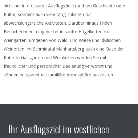
begleiten mich seit langer Zeit. Daraus entwickelte
nicht nur interessante Ausflugsziele rund um Geschichte oder
sich in mir eine wachsende Grundüberzeugung:
Kultur, sondern auch viele Möglichkeiten für
Kreativität, kraftvolles Mitgefühl und
abwechslungsreiche Aktivitäten. Darüber hinaus finden
Verbundenheit können sich nur in uns entfalten,
BesucherInnen, eingebettet in sanfte Hügelketten mit
wenn wir einverstanden werden mit uns selbst und
Weingärten, umgeben von Wald- und Wiese und idyllischen
dem, was es bedeutet, Mensch zu sein“
Weinorten, im Schmidatal Manhartsberg auch eine Oase der
Abendkassa EUR 18,00, Vorverkauf EUR 15,00
Ruhe. In Gastgärten und Weinkellern werden Sie mit
freundlicher und persönlicher Bedienung verwöhnt und
Mittwoch 07.01.2026 von 17:00 bis 19:00 Uhr im
Pfarrbüro Ziersdorf (Kirchensteig 2, 3710 Ziersdorf)
können entspannt die familiäre Atmosphäre auskosten.
Telefonische Reservierung: Do und Fr 18:00 bis 20:00
Uhr möglich bei Maria Guggenberger 0650 43 29
197 und Brigitte Weiß 0664 73 111 777
Einlass ab 18:00 Uhr, freie Platzwahl
Für einen kleinen Imbiss sorgt die Pfarre Gettsdorf.
Ihr Ausflugsziel im westlichen