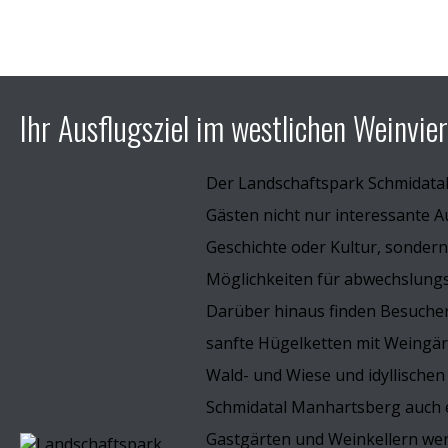
Ihr Ausflugsziel im westlichen Weinvier
Der Landschaftspark Schmidata
Gästen nicht nur interessante A
Geschichte oder Kultur, sondern
Möglichkeiten für abwechslungsr
Darüber hinaus finden Besucher
sanfte Hügelketten mit Weingä
Wald- und Wiese und idyllischen
Schmidatal Manhartsberg auch e
Gastgärten und Weinkellern wer