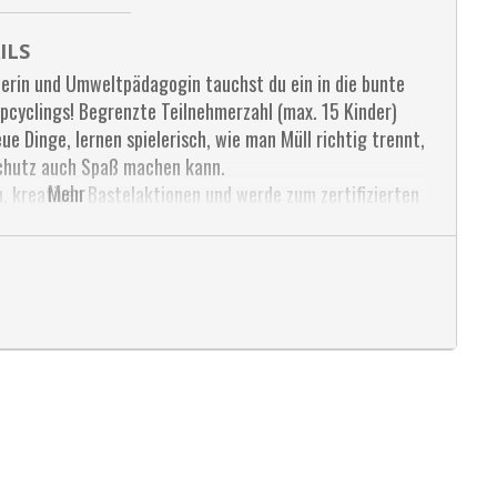
ILS
erin und Umweltpädagogin tauchst du ein in die bunte
pcyclings! Begrenzte Teilnehmerzahl (max. 15 Kinder)
ue Dinge, lernen spielerisch, wie man Müll richtig trennt,
hutz auch Spaß machen kann.
Mehr
, kreativen Bastelaktionen und werde zum zertifizierten
Abfallberatung & Umweltpädagogin)
bei Conny Lachmann unter 02952 5373 19 oder unter
t.
endorf