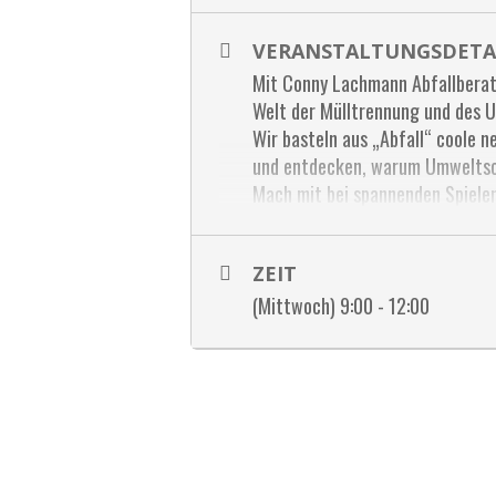
VERANSTALTUNGSDETA
Mit Conny Lachmann Abfallberat
Welt der Mülltrennung und des U
Wir basteln aus „Abfall“ coole ne
und entdecken, warum Umweltsc
Mach mit bei spannenden Spielen
Mülltrennprofi!
keine Kosten!
ZEIT
Organisator
(Mittwoch) 9:00 - 12:00
: Conny Lachmann (
Anmeldung
bitte
bis 07.08.2026
conny.lachmann@gvhollabrunn.a
Ort
: Parkstraße 7 in 3704 Glaub