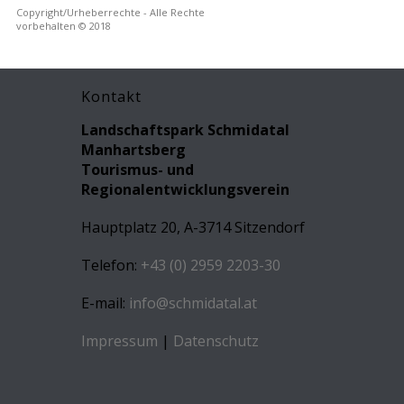
Copyright/Urheberrechte - Alle Rechte
vorbehalten © 2018
Kontakt
Landschaftspark Schmidatal
Manhartsberg
Tourismus- und
Regionalentwicklungsverein
Hauptplatz 20, A-3714 Sitzendorf
Telefon:
+43 (0) 2959 2203-30
E-mail:
info@schmidatal.at
Impressum
|
Datenschutz