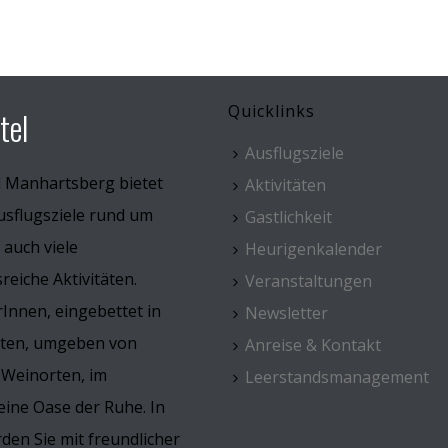
Quicklinks
tel
Ausflugsziele
l Manhartsberg bietet
Aktivitäten
usflugsziele rund um
Gastlichkeit
 auch viele
Heurigenkalender
eiche Aktivitäten.
Veranstaltungen
Innen, eingebettet in
Newsletter
rten, umgeben von
Anreise & Kontakt
 Weinorten, im
Leerstandsmanagement
ine Oase der Ruhe. In
den Sie mit freundlicher