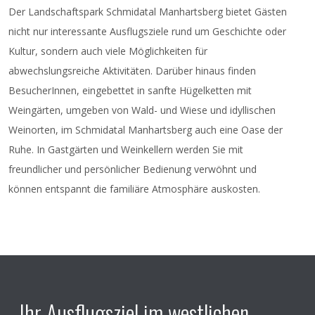
anzumelden.
Der Landschaftspark Schmidatal Manhartsberg bietet Gästen
freiwillige Spende!
nicht nur interessante Ausflugsziele rund um Geschichte oder
Kultur, sondern auch viele Möglichkeiten für
Organisator
: NÖ Imkereiverband Ortsgruppe
abwechslungsreiche Aktivitäten. Darüber hinaus finden
Maissau
BesucherInnen, eingebettet in sanfte Hügelketten mit
Anmeldung
bitte bei Thomas Klepp unter 0664/22
Weingärten, umgeben von Wald- und Wiese und idyllischen
69 076 oder
thklepp@hotmail.com
erbeten!
Weinorten, im Schmidatal Manhartsberg auch eine Oase der
Ort
: Feuerwehrhaus Eggendorf/Walde
Ruhe. In Gastgärten und Weinkellern werden Sie mit
freundlicher und persönlicher Bedienung verwöhnt und
können entspannt die familiäre Atmosphäre auskosten.
Ihr Ausflugsziel im westlichen