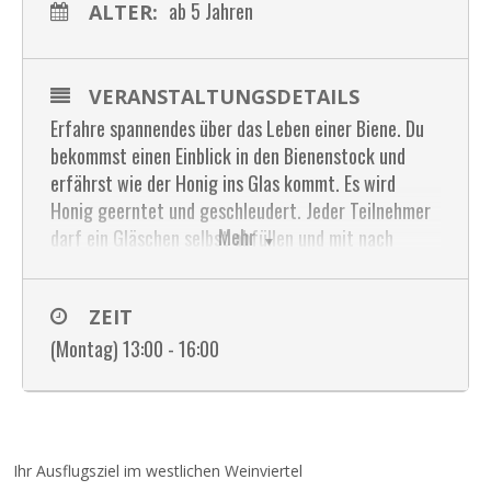
ab 5 Jahren
ALTER:
VERANSTALTUNGSDETAILS
Erfahre spannendes über das Leben einer Biene. Du
bekommst einen Einblick in den Bienenstock und
erfährst wie der Honig ins Glas kommt. Es wird
Honig geerntet und geschleudert. Jeder Teilnehmer
Mehr
darf ein Gläschen selbst abfüllen und mit nach
Hause nehmen. Außerdem gibt´s Honigbrote zu
verkosten.
ZEIT
Zusatzinformation: Bienen haben einen Stachel. Die
(Montag) 13:00 - 16:00
Möglichkeit besteht, dass sie diesen einsetzen.
Aufgrund meiner bienenpädagogischen Erfahrungen,
kann ich das Risiko eines Stiches auf ein Minimum
reduzieren. Sollte Ihr Kind jedoch eine Allergie gegen
Bienenstiche aufweisen, bitte ich Sie Ihr Kind nicht
Ihr Ausflugsziel im westlichen Weinviertel