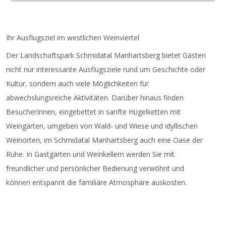
Anmeldung bis 18.08.2025
bei Sonja Pinz unter
0699/179 09 230
Sichere dir einen Platz und komme 10 Minuten vor
Ihr Ausflugsziel im westlichen Weinviertel
Beginn der Einheit.
Der Landschaftspark Schmidatal Manhartsberg bietet Gästen
keine Kosten
nicht nur interessante Ausflugsziele rund um Geschichte oder
Kultur, sondern auch viele Möglichkeiten für
abwechslungsreiche Aktivitäten. Darüber hinaus finden
BesucherInnen, eingebettet in sanfte Hügelketten mit
Weingärten, umgeben von Wald- und Wiese und idyllischen
Weinorten, im Schmidatal Manhartsberg auch eine Oase der
Ruhe. In Gastgärten und Weinkellern werden Sie mit
freundlicher und persönlicher Bedienung verwöhnt und
können entspannt die familiäre Atmosphäre auskosten.