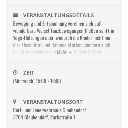
VERANSTALTUNGSDETAILS
Bewegung und Entspannung vereinen sich auf
wunderbare Weise! Tanzbewegungen fließen sanft in
Yoga-Haltungen über, wodurch die Kinder nicht nur
ihre Flexibilität und Balance stärken, sondern auch
Mehr
ihr Körperbewusstsein und ihre Konzentration
fördern. Auf spielerische Art und Weise lernen sie,
Körper und Geist in Einklang zu bringen, was ihre
ZEIT
geistige und körperliche Gesundheit unterstützt. All
dies trägt zur Stärkung des Selbstbewusstseins bei
(Mittwoch) 15:00 - 16:00
und schafft einen wertvollen Ausgleich zum
Schulalltag. Zudem wird die motorische und kreative
Entwicklung der Kinder gefördert.
VERANSTALTUNGSORT
Dorf- und Feuerwehrhaus Glaubendorf
Interesse geweckt, dann lass dein Kind die Freude an
3704 Glaubendorf, Parkstraße 7
Bewegung mit der Welt der Entspannung erleben.