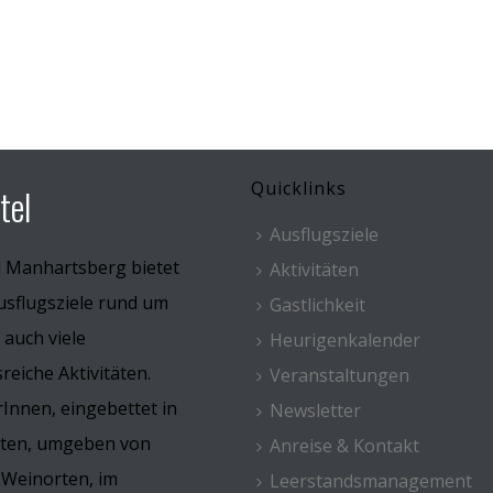
Quicklinks
tel
Ausflugsziele
l Manhartsberg bietet
Aktivitäten
usflugsziele rund um
Gastlichkeit
 auch viele
Heurigenkalender
eiche Aktivitäten.
Veranstaltungen
Innen, eingebettet in
Newsletter
rten, umgeben von
Anreise & Kontakt
 Weinorten, im
Leerstandsmanagement