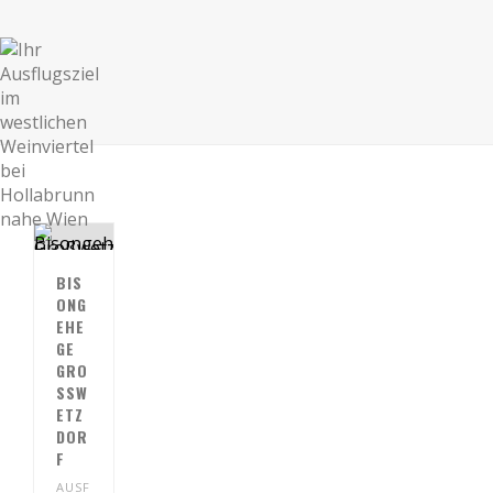
BIS
ONG
EHE
GE
GRO
SSWE
TZD
ORF
AUSF