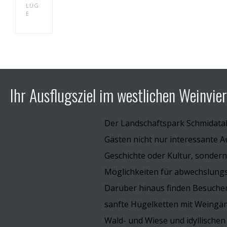
LÜG
E
Ihr Ausflugsziel im westlichen Weinvier
Der Landschaftspark Schmidata
Gästen nicht nur interessante A
Geschichte oder Kultur, sondern
Möglichkeiten für abwechslungsr
Darüber hinaus finden Besucher
sanfte Hügelketten mit Weingä
Wald- und Wiese und idyllischen