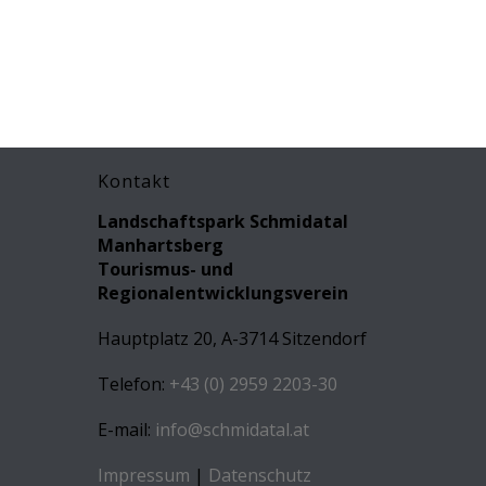
Kontakt
Landschaftspark Schmidatal
Manhartsberg
Tourismus- und
Regionalentwicklungsverein
Hauptplatz 20, A-3714 Sitzendorf
Telefon:
+43 (0) 2959 2203-30
E-mail:
info@schmidatal.at
Impressum
|
Datenschutz