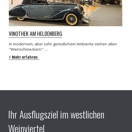
VINOTHEK AM HELDENBERG
R
In modernem, aber sehr gemütlichem Ambiente stehen allen
D
"Weinschmeckern". ...
bi
> Mehr erfahren
>
Ihr Ausflugsziel im westlichen
Weinviertel