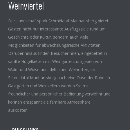
NÖ
www.bildungsberatung-noe.at
unter
Weinviertel
Beratungstermine und Weinviertel.
Ihre Beraterin in Maissau ist Frau Jeanette Hammer,
Der Landschaftspark Schmidatal Manhartsberg bietet
0676-5254 805
j.hammer@bildungsberatung-
Gästen nicht nur interessante Ausflugsziele rund um
noe.at
– rufen Sie einfach an und vereinbaren Sie
Geschichte oder Kultur, sondern auch viele
einen persönlichen Beratungstermin!
Möglichkeiten für abwechslungsreiche Aktivitäten.
Die Bildungsberatung NÖ ist ein gefördertes Projekt
Darüber hinaus finden BesucherInnen, eingebettet in
vom europäischen Sozialfonds, dem
sanfte Hügelketten mit Weingärten, umgeben von
Bundesministerium für Bildung, Wissenschaft und
Wald- und Wiese und idyllischen Weinorten, im
Forschung und dem Land NÖ.
Schmidatal Manhartsberg auch eine Oase der Ruhe. In
Organisation: BhW Maissau in Kooperation mit der
Gastgärten und Weinkellern werden Sie mit
Stadtgemeinde Maissau.
freundlicher und persönlicher Bedienung verwöhnt und
können entspannt die familiäre Atmosphäre
auskosten.
QUICKLINKS