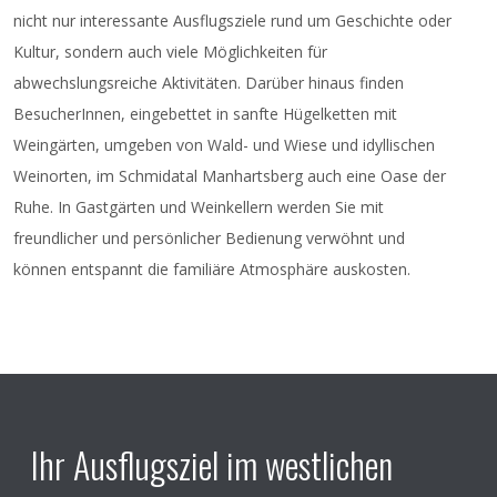
BZW.
über passende Weiterbildungsangebote
nicht nur interessante Ausflugsziele rund um Geschichte oder
informieren möchten.
Kultur, sondern auch viele Möglichkeiten für
Die Bildungsberatung Niederösterreich bietet
abwechslungsreiche Aktivitäten. Darüber hinaus finden
persönliche, anbieterneutrale und
BesucherInnen, eingebettet in sanfte Hügelketten mit
kostenfreie Beratung an, die auf Ihre individuelle
Weingärten, umgeben von Wald- und Wiese und idyllischen
Lebenssituation abgestimmt ist.
Weinorten, im Schmidatal Manhartsberg auch eine Oase der
Die Beratung ist ein Einzelgespräch mit der
Ruhe. In Gastgärten und Weinkellern werden Sie mit
Beraterin und dauert rund 45 Minuten.
freundlicher und persönlicher Bedienung verwöhnt und
Sie findet in einem vertraulichen Bereich des
können entspannt die familiäre Atmosphäre auskosten.
Gemeindeamtes Maissau statt.
Bitte nehmen Sie zum Beratungsgespräch relevante
Unterlagen und Ihren Lebenslauf mit.
Bei Bedarf können auch zusätzliche
Beratungstermine vereinbart werden.
Die genauen Beratungstermine finden Sie auf der
Ihr Ausflugsziel im westlichen
Webseite der Bildungsberatung