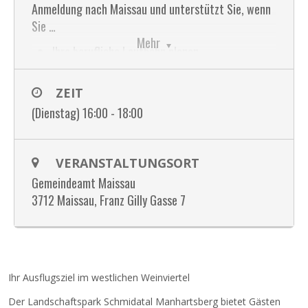
Anmeldung nach Maissau und unterstützt Sie, wenn
Sie …
Mehr
Ihre berufliche Laufbahn planen
wieder in den Beruf einsteigen möchten
ZEIT
sich beruflich weiterentwickeln
BZW.
(Dienstag) 16:00 - 18:00
verändern möchten
passende Bildungsangebote suchen
sich persönlich weiterentwickeln wollen
VERANSTALTUNGSORT
sich über Bildungsförderungen und -beihilfen
Gemeindeamt Maissau
informieren wollen
3712 Maissau, Franz Gilly Gasse 7
Fragen zu Zertifizierung/Nostrifizierung haben
Wer kann sich beraten lassen?
ALLE interessierten erwachsenen
Ihr Ausflugsziel im westlichen Weinviertel
Niederösterreicher/innen, die sich beruflich
verändern wollen
Der Landschaftspark Schmidatal Manhartsberg bietet Gästen