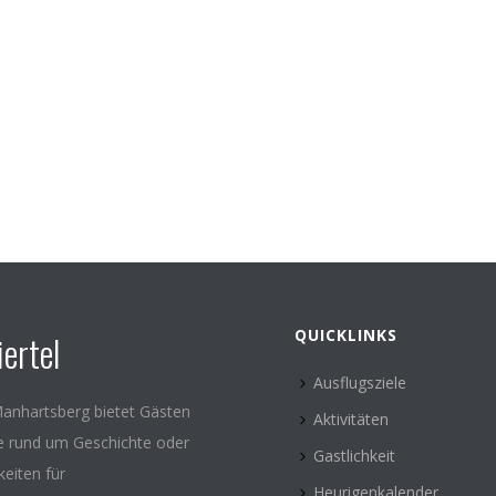
QUICKLINKS
ertel
Ausflugsziele
anhartsberg bietet Gästen
Aktivitäten
le rund um Geschichte oder
Gastlichkeit
keiten für
Heurigenkalender