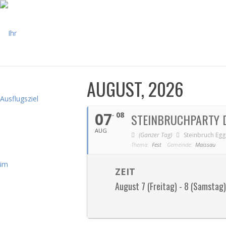
AUGUST, 2026
07
08
STEINBRUCHPARTY 
AUG
(Ganzer Tag)
Steinbruch Eg
Thema:
Fest
Gemeinde:
Maissau
ZEIT
August 7 (Freitag) - 8 (Samstag)